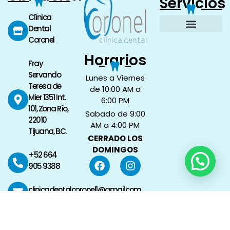
Servicios
Clínica
Dental
Coronel
Implantes Dentales
Limpieza Dental
Restauraciones Dentales
Blanqueamiento Dental
Politica de Privacidad
Horarios
Fray
Servando
Lunes a Viernes
Teresa de
de 10:00 AM a
Mier 1351 Int.
6:00 PM
101, Zona Río,
Sabado de 9:00
22010
AM a 4:00 PM
Tijuana, B.C.
CERRADO LOS
DOMINGOS
+52 664
905 9388
clinicadentalcoronel1@gmail.com