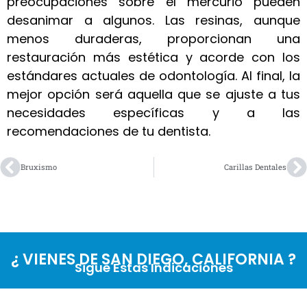
preocupaciones sobre el mercurio pueden
desanimar a algunos. Las resinas, aunque
menos duraderas, proporcionan una
restauración más estética y acorde con los
estándares actuales de odontología. Al final, la
mejor opción será aquella que se ajuste a tus
necesidades específicas y a las
recomendaciones de tu dentista.
Bruxismo
Carillas Dentales
¿ VIENES DE SAN DIEGO, CALIFORNIA ?
Sigue Estas Indicaciones