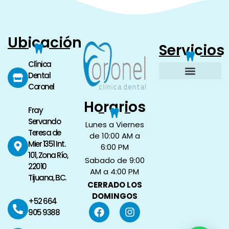
Ubicación
Servicios
Clínica
Dental
Coronel
Implantes Dentales
Limpieza Dental
Restauraciones Dentales
Blanqueamiento Dental
Politica de Privacidad
Horarios
Fray
Servando
Lunes a Viernes
Teresa de
de 10:00 AM a
Mier 1351 Int.
6:00 PM
101, Zona Río,
Sabado de 9:00
22010
AM a 4:00 PM
Tijuana, B.C.
CERRADO LOS
DOMINGOS
+52 664
905 9388